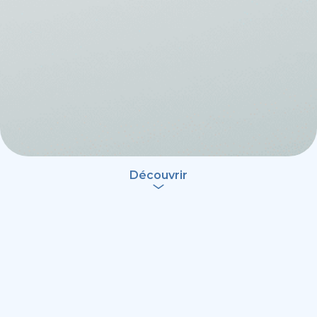
Découvrir
Réalisons ensemble
L'investissement qui
vous ressemble !